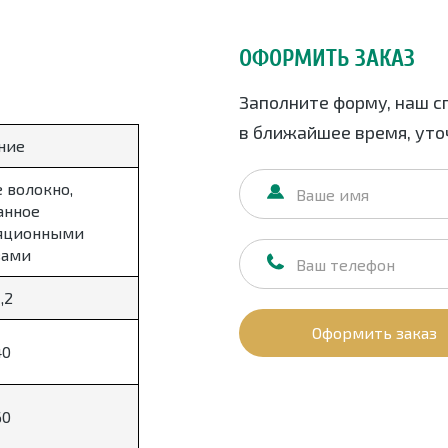
ОФОРМИТЬ ЗАКАЗ
Заполните форму, наш с
в ближайшее время, уточ
ние
 волокно,
анное
яционными
вами
,2
Оформить заказ
40
60