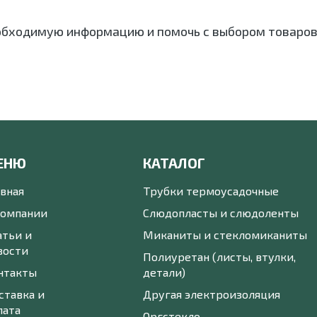
обходимую информацию и помочь с выбором товаров
ЕНЮ
КАТАЛОГ
авная
Трубки термоусадочные
компании
Слюдопласты и слюдоленты
атьи и
Миканиты и стекломиканиты
вости
Полиуретан (листы, втулки,
нтакты
детали)
ставка и
Другая электроизоляция
лата
Оргстекло