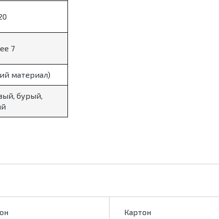
20
ее 7
чий материал)
вый, бурый,
ый
он
Картон