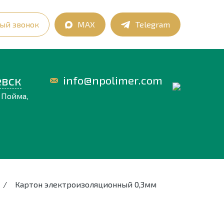
ый звонок
MAX
Telegram
вск
info@npolimer.com
 Пойма,
/
Картон электроизоляционный 0,3мм