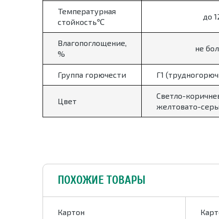
Температурная
до 1
стойкость℃
Влагопоглощение,
не бол
%
Группа горючести
Г1 (трудногорю
Светло-коричне
Цвет
желтовато-сер
ПОХОЖИЕ ТОВАРЫ
Картон
Карт