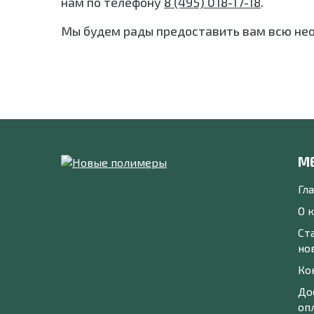
нам по телефону
8 (495) 018-17-18
.
Мы будем рады предоставить вам всю не
М
Гл
О 
Ст
но
Ко
До
оп