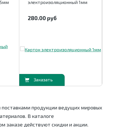
,5мм
электроизоляционный 1мм
электр
280.00
руб
280.0
В корзину
В корзину
я поставками продукции ведущих мировых
териалов. В каталоге
ом заказе действуют скидки и акции.