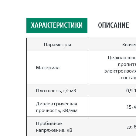
ХАРАКТЕРИСТИКИ
ОПИСАНИЕ
Параметры
Значе
Целюлозное
пропит
Материал
электроизол
соста
Плотность, г/см3
0,9-1
Диэлектрическая
15-
прочность, кВ/мм
Пробивное
до 
напряжение, кВ