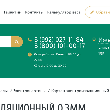
а
Гарантии
Контакты
Калькулятор веса
Обратн
8 (992) 027-11-84
Иже
8 (800) 101-00-17
улица
19Б
Офис работает Пн-пт: с 09:00 до
22:00
Сб-вс: с 10:00 до 20:00
иалы
/
Электрокартоны
/
Картон электроизоляционный
ОЛЯЦИОННЫЙ 0,3ММ