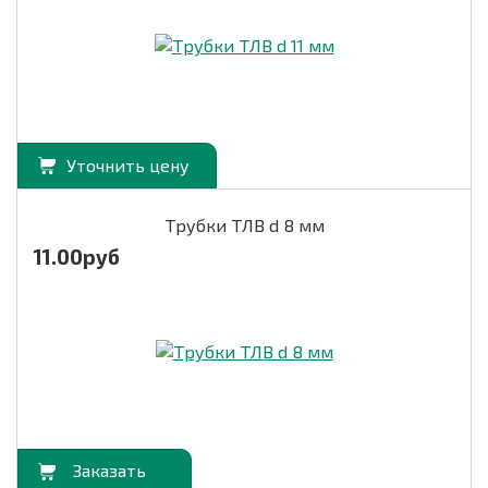
Уточнить цену
Трубки ТЛВ d 8 мм
11.00
руб
орзину