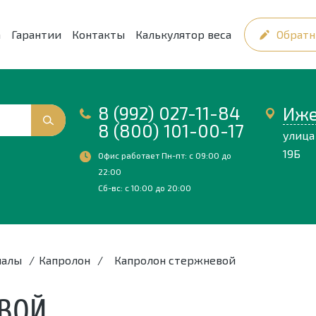
а
Гарантии
Контакты
Калькулятор веса
Обратн
8 (992) 027-11-84
Иже
8 (800) 101-00-17
улица
19Б
Офис работает Пн-пт: с 09:00 до
22:00
Сб-вс: с 10:00 до 20:00
иалы
/
Капролон
/
Капролон стержневой
ВОЙ