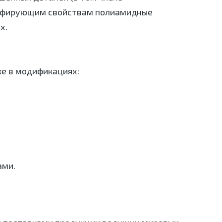
емпфирующим свойствам полиамидные
х.
же в модификациях:
ами.