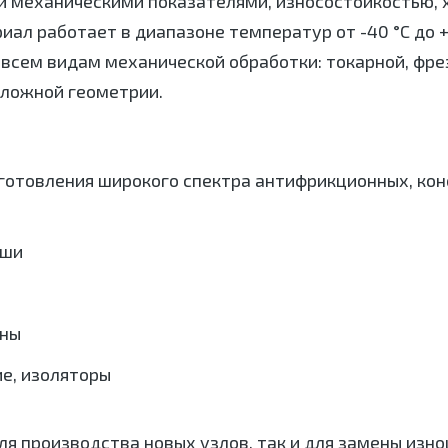
и механическими показателями, износостойкостью, 
ал работает в диапазоне температур от -40 °C до +
всем видам механической обработки: токарной, фрез
сложной геометрии.
готовления широкого спектра антифрикционных, кон
ыши
аны
е, изоляторы
я производства новых узлов, так и для замены изно