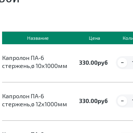
Название
Цена
Кол
Капролон ПА-6
−
330.00
руб
стержень,ø 10х1000мм
Капролон ПА-6
−
330.00
руб
стержень,ø 12х1000мм