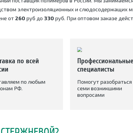
ьный поставщик полимеров в России. Мы занимаемс
дством электроизоляционных и слюдосодержащих ма
ене от
260
руб до
330
руб. При оптовом заказе дейст
тавка по всей
Профессиональны
сии
специалисты
тавляем по любым
Помогут разобраться 
онам РФ.
семи возникшими
вопросами
 СТЕРЖНЕВОЙ?