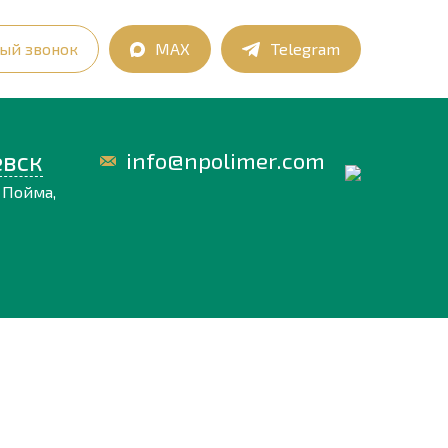
ый звонок
MAX
Telegram
вск
info@npolimer.com
 Пойма,